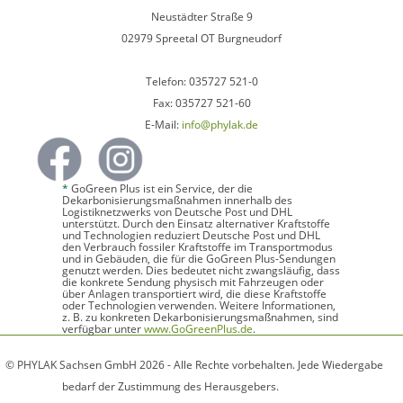
Neustädter Straße 9
02979 Spreetal OT Burgneudorf
Telefon: 035727 521-0
Fax: 035727 521-60
E-Mail:
info@phylak.de
*
GoGreen Plus ist ein Service, der die
Dekarbonisierungsmaßnahmen innerhalb des
Logistiknetzwerks von Deutsche Post und DHL
unterstützt. Durch den Einsatz alternativer Kraftstoffe
und Technologien reduziert Deutsche Post und DHL
den Verbrauch fossiler Kraftstoffe im Transportmodus
und in Gebäuden, die für die GoGreen Plus-Sendungen
genutzt werden. Dies bedeutet nicht zwangsläufig, dass
die konkrete Sendung physisch mit Fahrzeugen oder
über Anlagen transportiert wird, die diese Kraftstoffe
oder Technologien verwenden. Weitere Informationen,
z. B. zu konkreten Dekarbonisierungsmaßnahmen, sind
verfügbar unter
www.GoGreenPlus.de
.
© PHYLAK Sachsen GmbH 2026 - Alle Rechte vorbehalten. Jede Wiedergabe
bedarf der Zustimmung des Herausgebers.