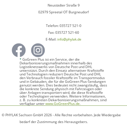
Neustädter Straße 9
02979 Spreetal OT Burgneudorf
Telefon: 035727 521-0
Fax: 035727 521-60
E-Mail:
info@phylak.de
*
GoGreen Plus ist ein Service, der die
Dekarbonisierungsmaßnahmen innerhalb des
Logistiknetzwerks von Deutsche Post und DHL
unterstützt. Durch den Einsatz alternativer Kraftstoffe
und Technologien reduziert Deutsche Post und DHL
den Verbrauch fossiler Kraftstoffe im Transportmodus
und in Gebäuden, die für die GoGreen Plus-Sendungen
genutzt werden. Dies bedeutet nicht zwangsläufig, dass
die konkrete Sendung physisch mit Fahrzeugen oder
über Anlagen transportiert wird, die diese Kraftstoffe
oder Technologien verwenden. Weitere Informationen,
z. B. zu konkreten Dekarbonisierungsmaßnahmen, sind
verfügbar unter
www.GoGreenPlus.de
.
© PHYLAK Sachsen GmbH 2026 - Alle Rechte vorbehalten. Jede Wiedergabe
bedarf der Zustimmung des Herausgebers.