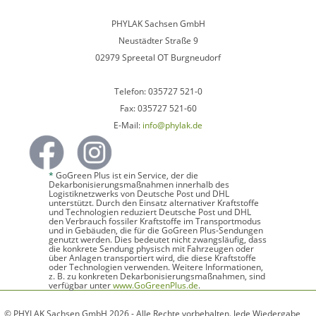
PHYLAK Sachsen GmbH
Neustädter Straße 9
02979 Spreetal OT Burgneudorf
Telefon: 035727 521-0
Fax: 035727 521-60
E-Mail:
info@phylak.de
*
GoGreen Plus ist ein Service, der die
Dekarbonisierungsmaßnahmen innerhalb des
Logistiknetzwerks von Deutsche Post und DHL
unterstützt. Durch den Einsatz alternativer Kraftstoffe
und Technologien reduziert Deutsche Post und DHL
den Verbrauch fossiler Kraftstoffe im Transportmodus
und in Gebäuden, die für die GoGreen Plus-Sendungen
genutzt werden. Dies bedeutet nicht zwangsläufig, dass
die konkrete Sendung physisch mit Fahrzeugen oder
über Anlagen transportiert wird, die diese Kraftstoffe
oder Technologien verwenden. Weitere Informationen,
z. B. zu konkreten Dekarbonisierungsmaßnahmen, sind
verfügbar unter
www.GoGreenPlus.de
.
© PHYLAK Sachsen GmbH 2026 - Alle Rechte vorbehalten. Jede Wiedergabe