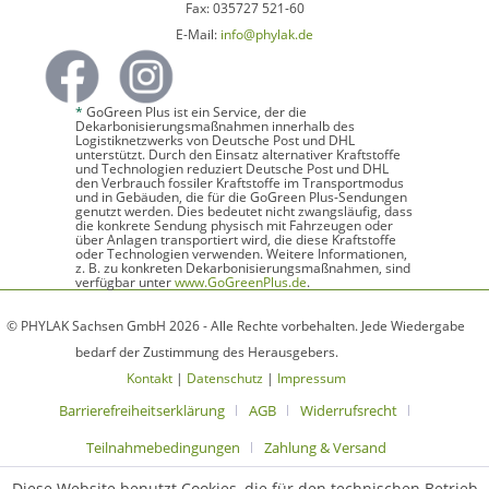
Fax: 035727 521-60
E-Mail:
info@phylak.de
*
GoGreen Plus ist ein Service, der die
Dekarbonisierungsmaßnahmen innerhalb des
Logistiknetzwerks von Deutsche Post und DHL
unterstützt. Durch den Einsatz alternativer Kraftstoffe
und Technologien reduziert Deutsche Post und DHL
den Verbrauch fossiler Kraftstoffe im Transportmodus
und in Gebäuden, die für die GoGreen Plus-Sendungen
genutzt werden. Dies bedeutet nicht zwangsläufig, dass
die konkrete Sendung physisch mit Fahrzeugen oder
über Anlagen transportiert wird, die diese Kraftstoffe
oder Technologien verwenden. Weitere Informationen,
z. B. zu konkreten Dekarbonisierungsmaßnahmen, sind
verfügbar unter
www.GoGreenPlus.de
.
© PHYLAK Sachsen GmbH 2026 - Alle Rechte vorbehalten. Jede Wiedergabe
bedarf der Zustimmung des Herausgebers.
Kontakt
|
Datenschutz
|
Impressum
Barrierefreiheitserklärung
AGB
Widerrufsrecht
Teilnahmebedingungen
Zahlung & Versand
Diese Website benutzt Cookies, die für den technischen Betrieb