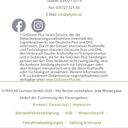
Telefon: 035727 521-0
Fax: 035727 521-60
E-Mail:
info@phylak.de
*
GoGreen Plus ist ein Service, der die
Dekarbonisierungsmaßnahmen innerhalb des
Logistiknetzwerks von Deutsche Post und DHL
unterstützt. Durch den Einsatz alternativer Kraftstoffe
und Technologien reduziert Deutsche Post und DHL
den Verbrauch fossiler Kraftstoffe im Transportmodus
und in Gebäuden, die für die GoGreen Plus-Sendungen
genutzt werden. Dies bedeutet nicht zwangsläufig, dass
die konkrete Sendung physisch mit Fahrzeugen oder
über Anlagen transportiert wird, die diese Kraftstoffe
oder Technologien verwenden. Weitere Informationen,
z. B. zu konkreten Dekarbonisierungsmaßnahmen, sind
verfügbar unter
www.GoGreenPlus.de
.
© PHYLAK Sachsen GmbH 2026 - Alle Rechte vorbehalten. Jede Wiedergabe
bedarf der Zustimmung des Herausgebers.
Kontakt
|
Datenschutz
|
Impressum
Barrierefreiheitserklärung
AGB
Widerrufsrecht
Teilnahmebedingungen
Zahlung & Versand