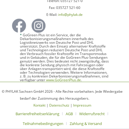
Telefon: 035727 521-0
Fax: 035727 521-60
E-Mail:
info@phylak.de
*
GoGreen Plus ist ein Service, der die
Dekarbonisierungsmaßnahmen innerhalb des
Logistiknetzwerks von Deutsche Post und DHL
unterstützt. Durch den Einsatz alternativer Kraftstoffe
und Technologien reduziert Deutsche Post und DHL
den Verbrauch fossiler Kraftstoffe im Transportmodus
und in Gebäuden, die für die GoGreen Plus-Sendungen
genutzt werden. Dies bedeutet nicht zwangsläufig, dass
die konkrete Sendung physisch mit Fahrzeugen oder
über Anlagen transportiert wird, die diese Kraftstoffe
oder Technologien verwenden. Weitere Informationen,
z. B. zu konkreten Dekarbonisierungsmaßnahmen, sind
verfügbar unter
www.GoGreenPlus.de
.
© PHYLAK Sachsen GmbH 2026 - Alle Rechte vorbehalten. Jede Wiedergabe
bedarf der Zustimmung des Herausgebers.
Kontakt
|
Datenschutz
|
Impressum
Barrierefreiheitserklärung
AGB
Widerrufsrecht
Teilnahmebedingungen
Zahlung & Versand