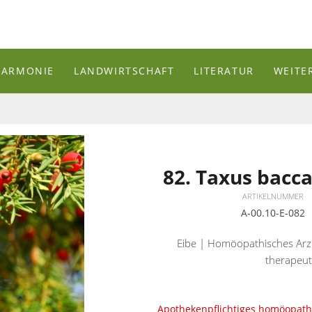
HARMONIE
LANDWIRTSCHAFT
LITERATUR
WEITE
82. Taxus bacca
ARTIKELNUMMER
A-00.10-E-082
Eibe | Homöopathisches Arz
therapeut
Apothekenpflichtiges homöopathi