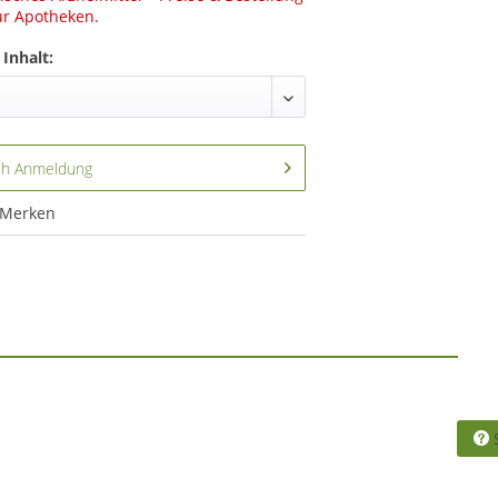
ür Apotheken.
Inhalt:
ch Anmeldung
Merken
S