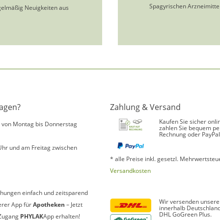
Spagyrischen Arzneimittel
gelmäßig Neuigkeiten aus
ragen?
Zahlung & Versand
Kaufen Sie sicher onli
s von Montag bis Donnerstag
zahlen Sie bequem pe
Rechnung oder PayPal
Uhr und am Freitag zwischen
* alle Preise inkl. gesetzl. Mehrwertsteue
Versandkosten
hungen einfach und zeitsparend
Wir versenden unsere
erer App für
Apotheken
– Jetzt
innerhalb Deutschland
DHL GoGreen Plus.
Zugang
PHYLAK
App erhalten!