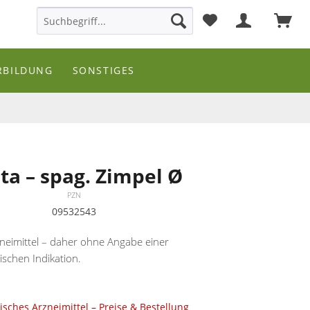
RBILDUNG
SONSTIGES
ta – spag. Zimpel Ø
PZN
09532543
neimittel – daher ohne Angabe einer
ischen Indikation.
sches Arzneimittel – Preise & Bestellung