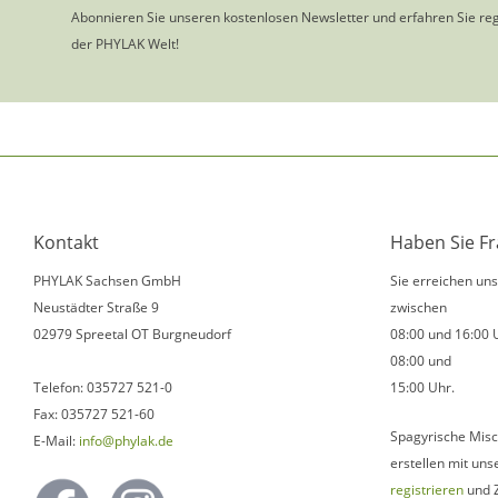
Abonnieren Sie unseren kostenlosen Newsletter und erfahren Sie re
der PHYLAK Welt!
Kontakt
Haben Sie F
PHYLAK Sachsen GmbH
Sie erreichen un
Neustädter Straße 9
zwischen
02979 Spreetal OT Burgneudorf
08:00 und 16:00 
08:00 und
Telefon: 035727 521-0
15:00 Uhr.
Fax: 035727 521-60
Spagyrische Misc
E-Mail:
info@phylak.de
erstellen mit uns
registrieren
und 