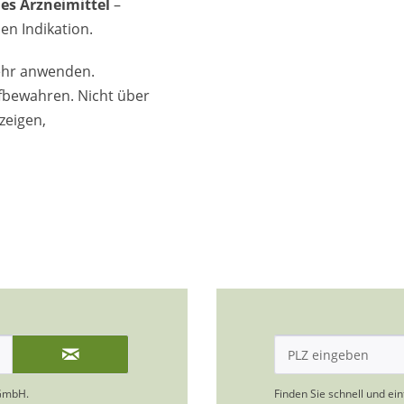
es Arzneimittel
–
en Indikation.
ehr anwenden.
ufbewahren. Nicht über
zeigen,
GmbH.
Finden Sie schnell und ei