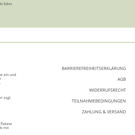
n führt.
BARRIEREFREIHEITSERKLÄRUNG
ne ein und
r
AGB
.
WIDERRUFSRECHT
r zzgl.
TEILNAHMEBEDINGUNGEN
ZAHLUNG & VERSAND
 Pakete
s mit