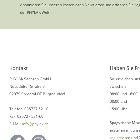
Abonnieren Sie unseren kostenlosen Newsletter und erfahren Sie re
der PHYLAK Welt!
Kontakt
Haben Sie F
PHYLAK Sachsen GmbH
Sie erreichen un
Neustädter Straße 9
zwischen
02979 Spreetal OT Burgneudorf
08:00 und 16:00 
08:00 und
Telefon: 035727 521-0
15:00 Uhr.
Fax: 035727 521-60
Spagyrische Misc
E-Mail:
info@phylak.de
erstellen mit uns
registrieren
und 