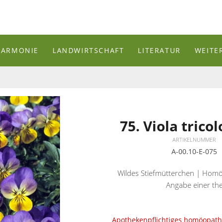
HARMONIE
LANDWIRTSCHAFT
LITERATUR
WEITE
75. Viola trico
ARTIKELNUMMER
A-00.10-E-075
Wildes Stiefmütterchen | Homö
Angabe einer the
Apothekenpflichtiges homöopathi