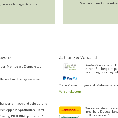
Spagyrischen Arzneimittel
gelmäßig Neuigkeiten aus
ragen?
Zahlung & Versand
Kaufen Sie sicher onli
s von Montag bis Donnerstag
zahlen Sie bequem pe
Rechnung oder PayPal
Uhr und am Freitag zwischen
* alle Preise inkl. gesetzl. Mehrwertsteue
Versandkosten
hungen einfach und zeitsparend
Wir versenden unsere
erer App für
Apotheken
– Jetzt
innerhalb Deutschland
DHL GoGreen Plus.
Zugang
PHYLAK
App erhalten!