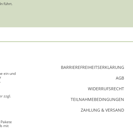
n führt.
BARRIEREFREIHEITSERKLÄRUNG
ne ein und
r
AGB
.
WIDERRUFSRECHT
r zzgl.
TEILNAHMEBEDINGUNGEN
ZAHLUNG & VERSAND
 Pakete
s mit