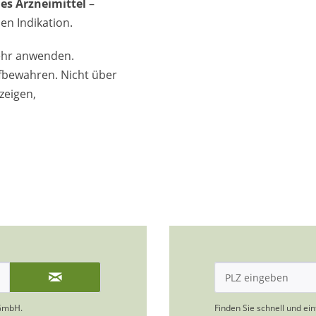
es Arzneimittel
–
en Indikation.
ehr anwenden.
ufbewahren. Nicht über
zeigen,
GmbH.
Finden Sie schnell und ei