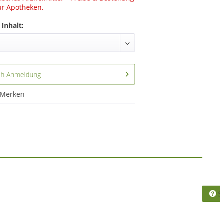
ür Apotheken.
Inhalt:
ch Anmeldung
Merken
S