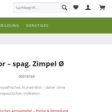
RBILDUNG
SONSTIGES
lor – spag. Zimpel Ø
PZN
00918169
opathisches Arzneimittel – daher ohne
rapeutischen Indikation.
sches Arzneimittel – Preise & Bestellung