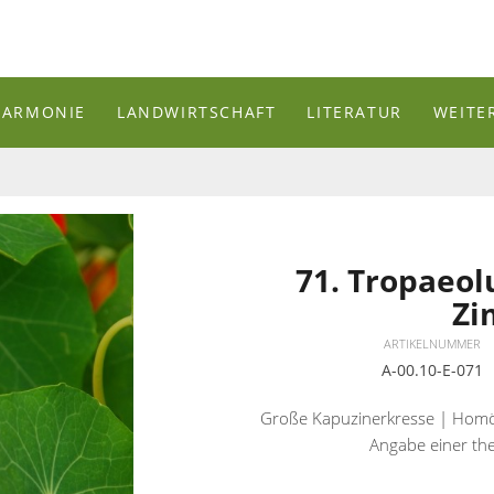
HARMONIE
LANDWIRTSCHAFT
LITERATUR
WEITE
71. Tropaeol
Zi
ARTIKELNUMMER
A-00.10-E-071
Große Kapuzinerkresse | Homöo
Angabe einer the