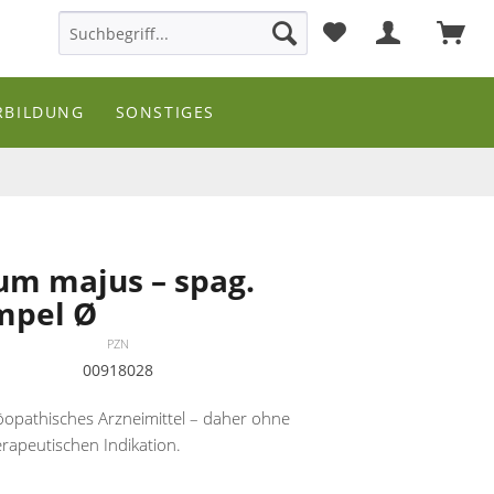
RBILDUNG
SONSTIGES
um majus – spag.
mpel Ø
PZN
00918028
pathisches Arzneimittel – daher ohne
rapeutischen Indikation.