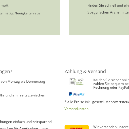
GmbH.
Finden Sie schnell und ei
Spagyrischen Arzneimittel
gelmäßig Neuigkeiten aus
ragen?
Zahlung & Versand
Kaufen Sie sicher onli
s von Montag bis Donnerstag
zahlen Sie bequem pe
Rechnung oder PayPal
Uhr und am Freitag zwischen
* alle Preise inkl. gesetzl. Mehrwertsteue
Versandkosten
hungen einfach und zeitsparend
Wir versenden unsere
erer App für
Apotheken
– Jetzt