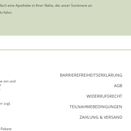
nfach eine Apotheke in Ihrer Nähe, die unser Sortiment an
n führt.
BARRIEREFREIHEITSERKLÄRUNG
ne ein und
r
AGB
.
WIDERRUFSRECHT
r zzgl.
TEILNAHMEBEDINGUNGEN
ZAHLUNG & VERSAND
 Pakete