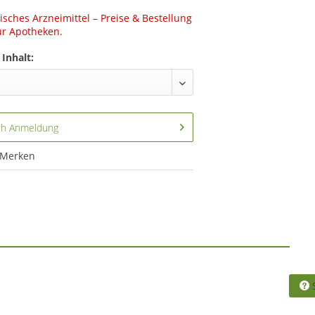
sches Arzneimittel – Preise & Bestellung
ür Apotheken.
Inhalt:
ch Anmeldung
Merken
S