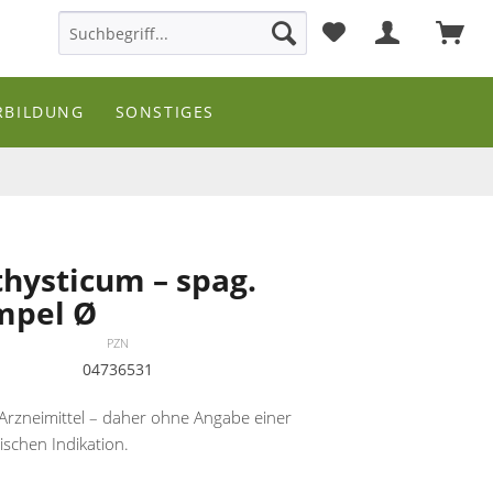
RBILDUNG
SONSTIGES
thysticum – spag.
mpel Ø
PZN
04736531
rzneimittel – daher ohne Angabe einer
ischen Indikation.