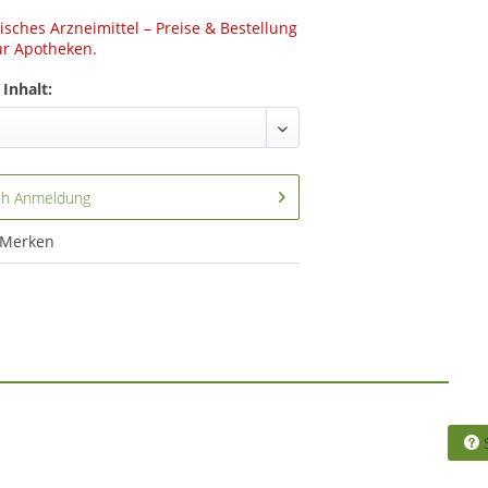
sches Arzneimittel – Preise & Bestellung
ür Apotheken.
Inhalt:
ch Anmeldung
Merken
S