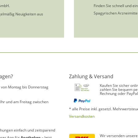
GmbH.
Finden Sie schnell und ei
Spagyrischen Arzneimittel
gelmäßig Neuigkeiten aus
ragen?
Zahlung & Versand
Kaufen Sie sicher onli
s von Montag bis Donnerstag
zahlen Sie bequem pe
Rechnung oder PayPal
Uhr und am Freitag zwischen
* alle Preise inkl. gesetzl. Mehrwertsteue
Versandkosten
hungen einfach und zeitsparend
Wir versenden unsere
erer App für
Apotheken
– Jetzt