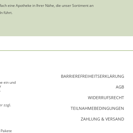
nfach eine Apotheke in Ihrer Nähe, die unser Sortiment an
n führt.
BARRIEREFREIHEITSERKLÄRUNG
ne ein und
r
AGB
.
WIDERRUFSRECHT
r zzgl.
TEILNAHMEBEDINGUNGEN
ZAHLUNG & VERSAND
 Pakete