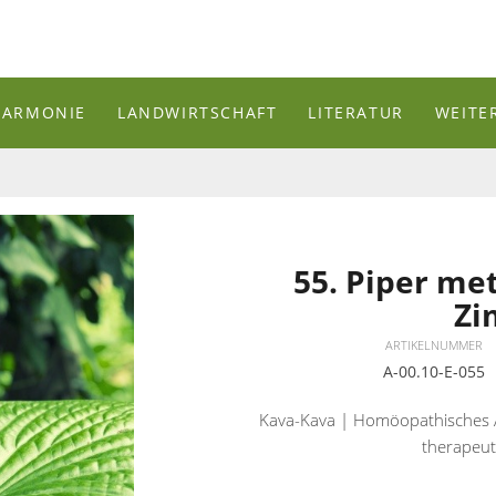
HARMONIE
LANDWIRTSCHAFT
LITERATUR
WEITE
55. Piper me
Zi
ARTIKELNUMMER
A-00.10-E-055
Kava-Kava | Homöopathisches A
therapeut