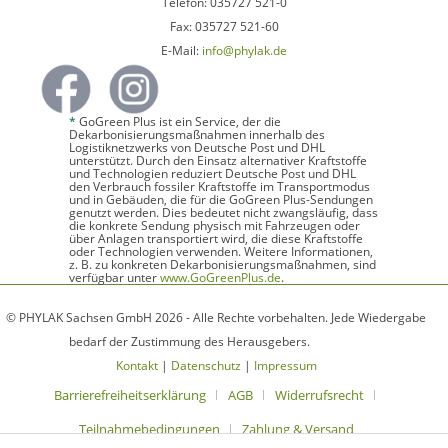
Telefon: 035727 521-0
Fax: 035727 521-60
E-Mail:
info@phylak.de
*
GoGreen Plus ist ein Service, der die
Dekarbonisierungsmaßnahmen innerhalb des
Logistiknetzwerks von Deutsche Post und DHL
unterstützt. Durch den Einsatz alternativer Kraftstoffe
und Technologien reduziert Deutsche Post und DHL
den Verbrauch fossiler Kraftstoffe im Transportmodus
und in Gebäuden, die für die GoGreen Plus-Sendungen
genutzt werden. Dies bedeutet nicht zwangsläufig, dass
die konkrete Sendung physisch mit Fahrzeugen oder
über Anlagen transportiert wird, die diese Kraftstoffe
oder Technologien verwenden. Weitere Informationen,
z. B. zu konkreten Dekarbonisierungsmaßnahmen, sind
verfügbar unter
www.GoGreenPlus.de
.
© PHYLAK Sachsen GmbH 2026 - Alle Rechte vorbehalten. Jede Wiedergabe
bedarf der Zustimmung des Herausgebers.
Kontakt
|
Datenschutz
|
Impressum
Barrierefreiheitserklärung
AGB
Widerrufsrecht
Teilnahmebedingungen
Zahlung & Versand