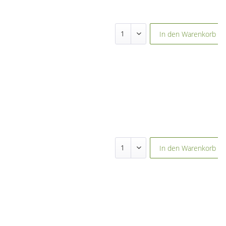
Februar 2027
Januar 2027
Juni 2027
In den
Warenkorb
Mai 2027
März 2027
November 2026
Oktober 2026
Oktober 2027
September 2026
September 2027
In den
Warenkorb