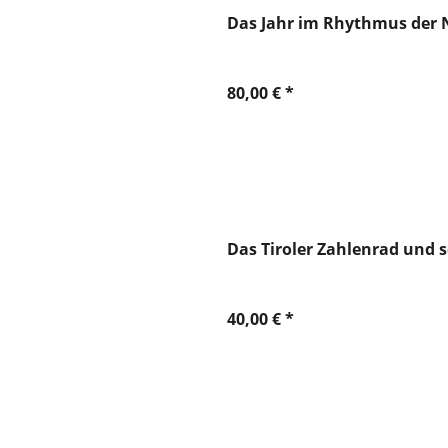
Das Jahr im Rhythmus der Na
Clemens Steiner
Webinare
Dr. Gopalsamy Naidu
Jörg Wiertlewski
80,00 € *
Martina Felder
Olivier Stasse
Steffi Metting
Svenja Frenzel
Das Tiroler Zahlenrad und s
40,00 € *