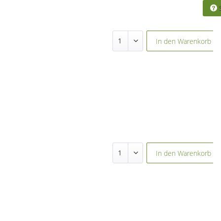
S
In den
Warenkorb
In den
Warenkorb