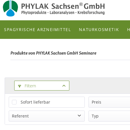
zum Inhalt
SPAGYRISCHE ARZNEIMITTEL
NATURKOSMETIK
Produkte von PHYLAK Sachsen GmbH Seminare
Filtern
Sofort lieferbar
Preis
Referent
Typ
von
30,00 €
b
Birgit-Antonie Banner
Seminare