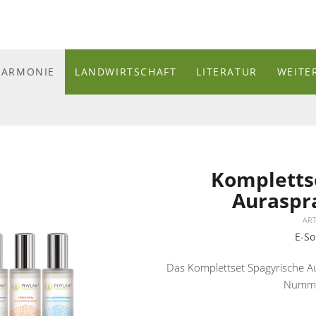
HARMONIE
LANDWIRTSCHAFT
LITERATUR
WEITE
Kompletts
Auraspra
AR
E-So
Das Komplettset Spagyrische Au
Numme