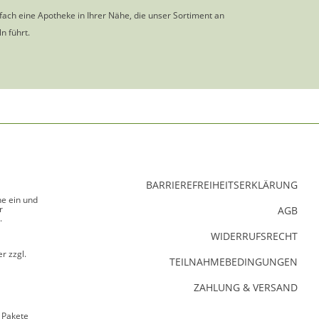
nfach eine Apotheke in Ihrer Nähe, die unser Sortiment an
n führt.
BARRIEREFREIHEITSERKLÄRUNG
ne ein und
r
AGB
.
WIDERRUFSRECHT
r zzgl.
TEILNAHMEBEDINGUNGEN
ZAHLUNG & VERSAND
 Pakete