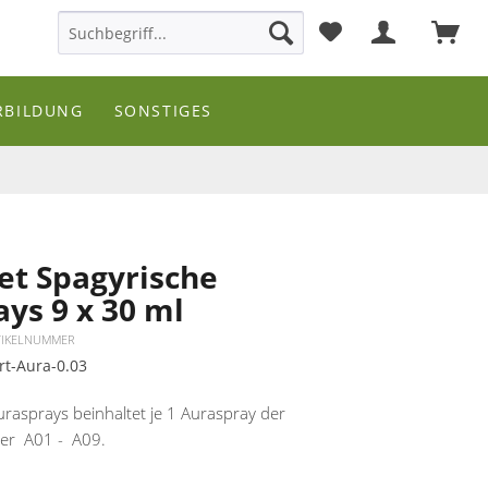
RBILDUNG
SONSTIGES
et Spagyrische
ys 9 x 30 ml
TIKELNUMMER
rt-Aura-0.03
rasprays beinhaltet je 1 Auraspray der
r A01 - A09.