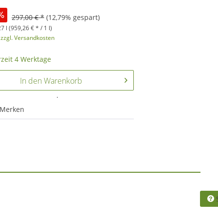
297,00 € *
(12,79% gespart)
7 l (959,26 € * / 1 l)
.
zzgl. Versandkosten
rzeit 4 Werktage
In den
Warenkorb
.
Merken
S