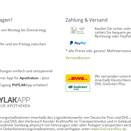
ragen?
Zahlung & Versand
Kaufen Sie sicher onli
s von Montag bis Donnerstag
zahlen Sie bequem pe
Rechnung oder PayPal
Uhr und am Freitag zwischen
* alle Preise inkl. gesetzl. Mehrwertsteue
Versandkosten
hungen einfach und zeitsparend
Wir versenden unsere
erer App für
Apotheken
– Jetzt
innerhalb Deutschland
DHL GoGreen Plus.
Zugang
PHYLAK
App erhalten!
ierungsmaßnahmen innerhalb des Logistiknetzwerks von Deutsche Post und DHL unt
ost und DHL den Verbrauch fossiler Kraftstoffe im Transportmodus und in Gebäu
 konkrete Sendung physisch mit Fahrzeugen oder über Anlagen transportiert wird,
eten Dekarbonisierungsmaßnahmen, sind verfügbar unter
www.GoGreenPlus.de
.