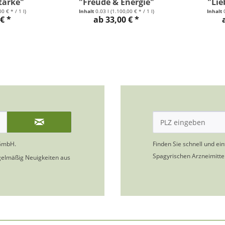
tärke"
"Freude & Energie"
"Lie
0 € * / 1 l)
Inhalt
0.03 l
(1.100,00 € * / 1 l)
Inhalt
€ *
ab 33,00 € *
GmbH.
Finden Sie schnell und ei
Spagyrischen Arzneimittel
gelmäßig Neuigkeiten aus