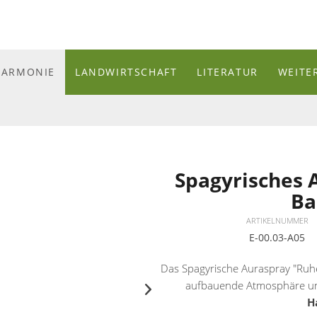
HARMONIE
LANDWIRTSCHAFT
LITERATUR
WEITE
Spagyrisches 
Ba
ARTIKELNUMMER
E-00.03-A05
Das Spagyrische Auraspray "Ruhe
aufbauende Atmosphäre un
H