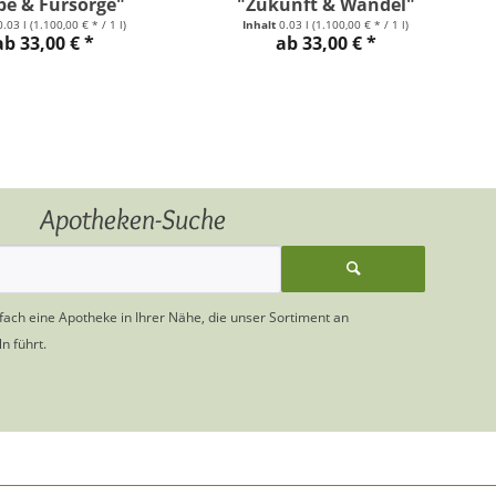
be & Fürsorge"
"Zukunft & Wandel"
0.03 l
(1.100,00 € * / 1 l)
Inhalt
0.03 l
(1.100,00 € * / 1 l)
ab 33,00 € *
ab 33,00 € *
Apotheken-Suche
nfach eine Apotheke in Ihrer Nähe, die unser Sortiment an
n führt.