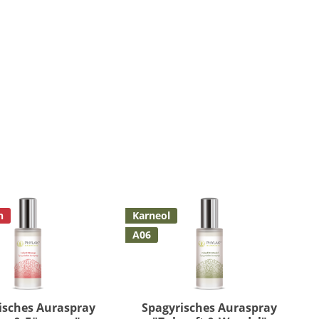
n
Karneol
A06
isches Auraspray
Spagyrisches Auraspray