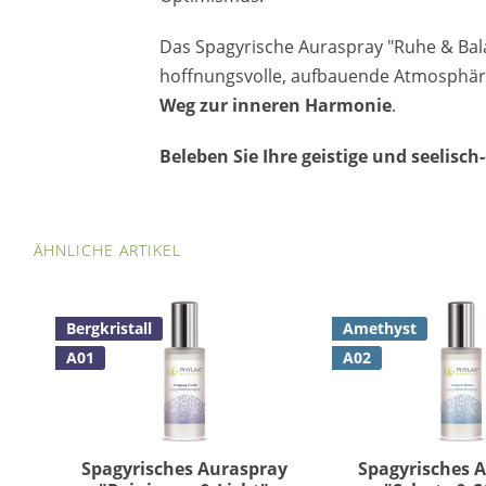
Das Spagyrische Auraspray "Ruhe & Bala
hoffnungsvolle, aufbauende Atmosphär
Weg zur inneren Harmonie
.
Beleben Sie Ihre geistige und seelisc
ÄHNLICHE ARTIKEL
Bergkristall
Amethyst
A01
A02
Spagyrisches Auraspray
Spagyrisches 