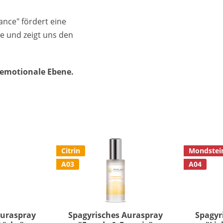
nce" fördert eine
e und zeigt uns den
h-emotionale Ebene.
Citrin
Mondstei
A03
A04
Auraspray
Spagyrisches Auraspray
Spagyr