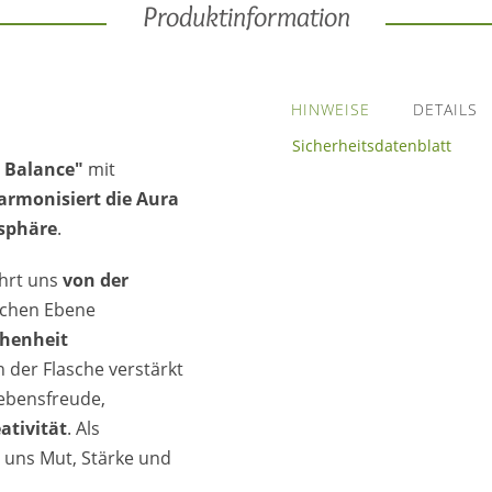
Produktinformation
HINWEISE
DETAILS
Sicherheitsdatenblatt
 Balance"
mit
armonisiert die Aura
sphäre
.
ührt uns
von der
ischen Ebene
chenheit
 der Flasche verstärkt
 Lebensfreude,
ativität
. Als
t uns Mut, Stärke und